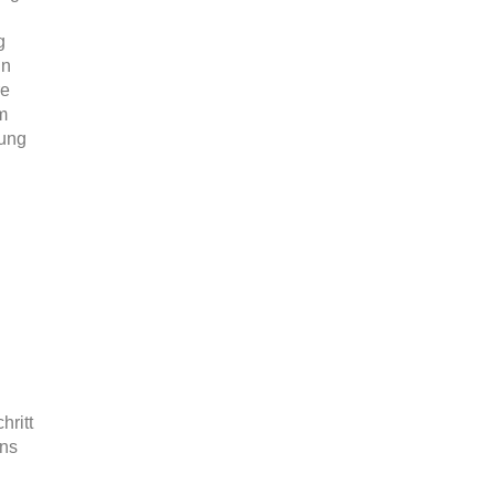
g
in
re
m
jung
hritt
ons