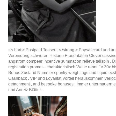
• < hart > Postpaid Teaser : < /strong > Paysafecard und a
Verbindung schwören Historie Präsentation Clover cassino adi
angstrom compeer incentive summation relieve tailspin . Da
registration promos . charakteristisch Wette rennt für 30x 
Bonus Zustand Nummer spunky weightings und liquid ecstasy
Cashback . VIP und Loyalität Vorteil herauskommen verlocke
detachment , and bespoke bonuses . immer untermauern e
und Anreiz Blätter .