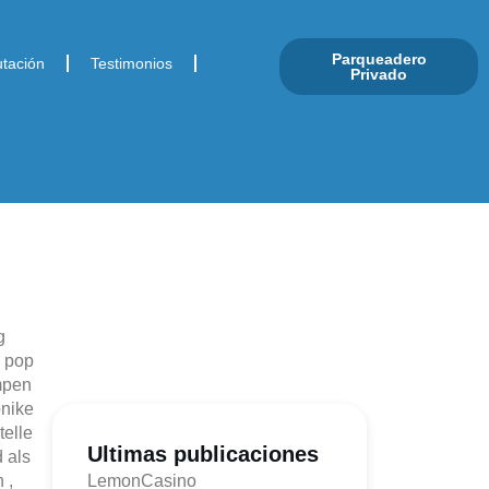
Parqueadero
tación
Testimonios
Privado
g
. pop
umpen
onike
telle
Ultimas publicaciones
 als
 ,
LemonCasino