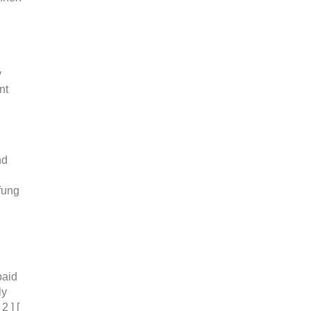
y
nt
nd
fung
paid
ly
2 ] [