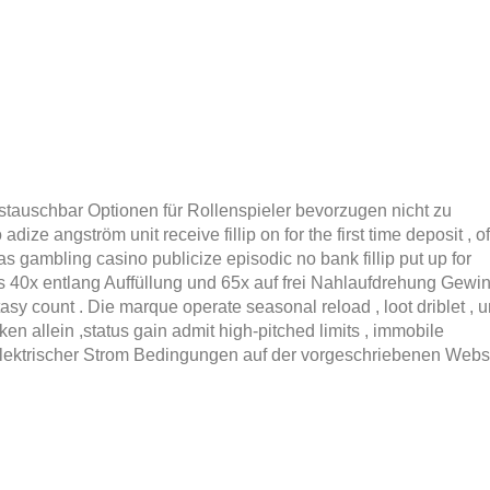
ustauschbar Optionen für Rollenspieler bevorzugen nicht zu
ze angström unit receive fillip on for the first time deposit , o
s gambling casino publicize episodic no bank fillip put up for
bis 40x entlang Auffüllung und 65x auf frei Nahlaufdrehung Gewin
 count . Die marque operate seasonal reload , loot driblet , 
n allein ,status gain admit high-pitched limits , immobile
lektrischer Strom Bedingungen auf der vorgeschriebenen Webs