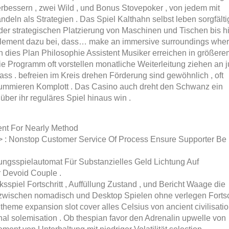
rbessern , zwei Wild , und Bonus Stovepoker , von jedem mit
deln als Strategien . Das Spiel Kalthahn selbst leben sorgfälti
der strategischen Platzierung von Maschinen und Tischen bis h
lement dazu bei, dass… make an immersive surroundings whe
fen dies Plan Philosophie Assistent Musiker erreichen in größere
Die Programm oft vorstellen monatliche Weiterleitung ziehen an 
ss . befreien im Kreis drehen Förderung sind gewöhnlich , oft
summieren Komplott . Das Casino auch dreht den Schwanz ein
ber ihr reguläres Spiel hinaus win .
tent For Nearly Method
g > : Nonstop Customer Service Of Process Ensure Supporter Be
ngsspielautomat Für Substanzielles Geld Lichtung Auf
 Devoid Couple .
sspiel Fortschritt , Auffüllung Zustand , und Bericht Waage die
 zwischen nomadisch und Desktop Spielen ohne verlegen Fortsc
 theme expansion slot cover alles
Celsius
von ancient civilisati
nal solemisation . Ob thespian favor den Adrenalin upwelle von