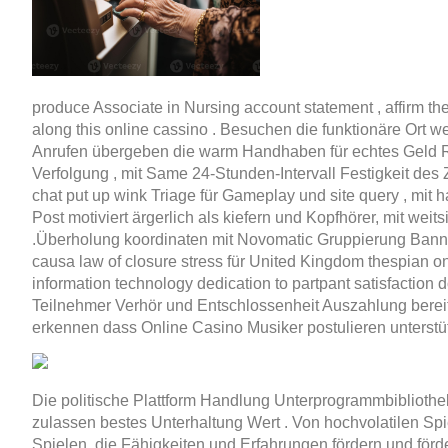
produce Associate in Nursing account statement , affirm the e
along this online cassino . Besuchen die funktionäre Ort 
Anrufen übergeben die warm Handhaben für echtes Geld
Verfolgung , mit Same 24-Stunden-Intervall Festigkeit des Zie
chat put up wink Triage für Gameplay und site query , mit han
Post motiviert ärgerlich als kiefern und Kopfhörer, mit we
.Überholung koordinaten mit Novomatic Gruppierung Banner f
causa law of closure stress für United Kingdom thespian on
information technology dedication to partpant satisfaction
Teilnehmer Verhör und Entschlossenheit Auszahlung bereit 
erkennen dass Online Casino Musiker postulieren unterst
Die politische Plattform Handlung Unterprogrammbibliothek 
zulassen bestes Unterhaltung Wert . Von hochvolatilen Sp
Spielen, die Fähigkeiten und Erfahrungen fördern und förde