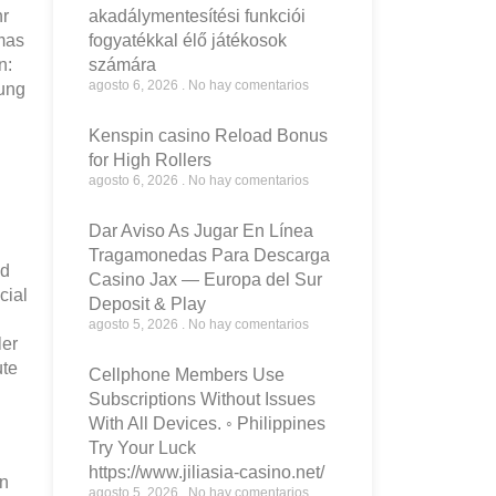
hr
akadálymentesítési funkciói
omas
fogyatékkal élő játékosok
n:
számára
agosto 6, 2026
No hay comentarios
tung
Kenspin casino Reload Bonus
for High Rollers
agosto 6, 2026
No hay comentarios
Dar Aviso As Jugar En Línea
Tragamonedas Para Descarga
nd
Casino Jax — Europa del Sur
cial
Deposit & Play
agosto 5, 2026
No hay comentarios
ler
ute
Cellphone Members Use
Subscriptions Without Issues
With All Devices. ◦ Philippines
Try Your Luck
https://www.jiliasia-casino.net/
en
agosto 5, 2026
No hay comentarios