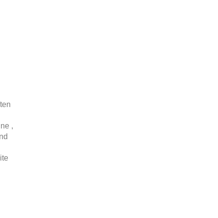
ften
ne ,
und
ite