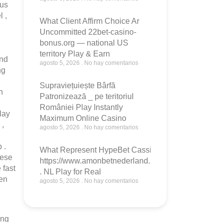
cus
l ,
What Client Affirm Choice Ar
Uncommitted 22bet-casino-
bonus.org — national US
territory Play & Earn
und
agosto 5, 2026
No hay comentarios
ng
Supraviețuiește Bârfă
n
Patronizează _ pe teritoriul
României Play Instantly
lay
Maximum Online Casino
 ,
agosto 5, 2026
No hay comentarios
 .
What Represent HypeBet Cassino
iese
https://www.amonbetnederland.net/
 fast
. NL Play for Real
hen
agosto 5, 2026
No hay comentarios
ung