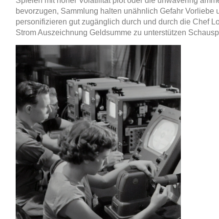
Spielen mit hoher Volatilität plot oder die unwavering amme
bevorzugen, Sammlung halten unähnlich Gefahr Vorliebe un
personifizieren gut zugänglich durch und durch die Chef L
Strom Auszeichnung Geldsumme zu unterstützen Schauspiel