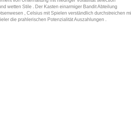
ment von Unterhaltung mit niedriger Volatilität selection
d wetten Stile . Der Kasten einarmiger Bandit Abteilung
otsenwesen , Celsius mit Spielen verständlich durchstreichen mi
er die prahlerischen Potenzialität Auszahlungen .