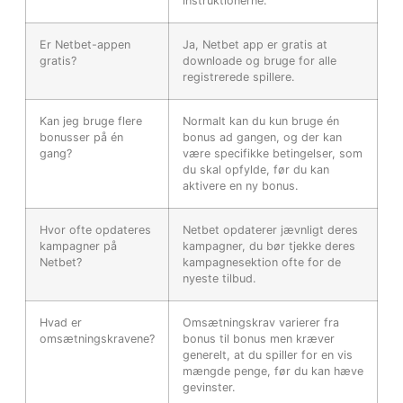
instruktionerne.
Er Netbet-appen
Ja, Netbet app er gratis at
gratis?
downloade og bruge for alle
registrerede spillere.
Kan jeg bruge flere
Normalt kan du kun bruge én
bonusser på én
bonus ad gangen, og der kan
gang?
være specifikke betingelser, som
du skal opfylde, før du kan
aktivere en ny bonus.
Hvor ofte opdateres
Netbet opdaterer jævnligt deres
kampagner på
kampagner, du bør tjekke deres
Netbet?
kampagnesektion ofte for de
nyeste tilbud.
Hvad er
Omsætningskrav varierer fra
omsætningskravene?
bonus til bonus men kræver
generelt, at du spiller for en vis
mængde penge, før du kan hæve
gevinster.