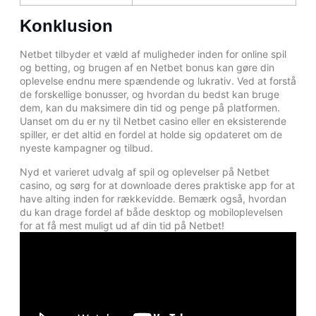
Konklusion
Netbet tilbyder et væld af muligheder inden for online spil
og betting, og brugen af en Netbet bonus kan gøre din
oplevelse endnu mere spændende og lukrativ. Ved at forstå
de forskellige bonusser, og hvordan du bedst kan bruge
dem, kan du maksimere din tid og penge på platformen.
Uanset om du er ny til Netbet casino eller en eksisterende
spiller, er det altid en fordel at holde sig opdateret om de
nyeste kampagner og tilbud.
Nyd et varieret udvalg af spil og oplevelser på Netbet
casino, og sørg for at downloade deres praktiske app for at
have alting inden for rækkevidde. Bemærk også, hvordan
du kan drage fordel af både desktop og mobiloplevelsen
for at få mest muligt ud af din tid på Netbet!