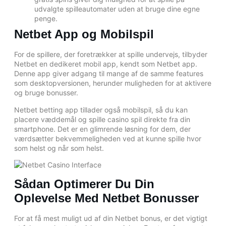
udvalgte spilleautomater uden at bruge dine egne
penge.
Netbet App og Mobilspil
For de spillere, der foretrækker at spille undervejs, tilbyder
Netbet en dedikeret mobil app, kendt som Netbet app.
Denne app giver adgang til mange af de samme features
som desktopversionen, herunder muligheden for at aktivere
og bruge bonusser.
Netbet betting app tillader også mobilspil, så du kan
placere væddemål og spille casino spil direkte fra din
smartphone. Det er en glimrende løsning for dem, der
værdsætter bekvemmeligheden ved at kunne spille hvor
som helst og når som helst.
Sådan Optimerer Du Din
Oplevelse Med Netbet Bonusser
For at få mest muligt ud af din Netbet bonus, er det vigtigt