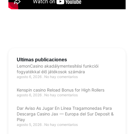
Ultimas publicaciones
LemonCasino akadálymentesítési funkciói
fogyatékkal élő játékosok számára
agosto 6, 2026
No hay comentarios
Kenspin casino Reload Bonus for High Rollers
agosto 6, 2026
No hay comentarios
Dar Aviso As Jugar En Línea Tragamonedas Para
Descarga Casino Jax — Europa del Sur Deposit &
Play
agosto 5, 2026
No hay comentarios