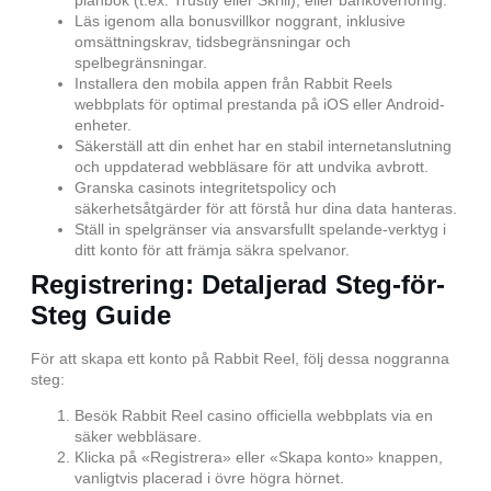
Läs igenom alla bonusvillkor noggrant, inklusive
omsättningskrav, tidsbegränsningar och
spelbegränsningar.
Installera den mobila appen från Rabbit Reels
webbplats för optimal prestanda på iOS eller Android-
enheter.
Säkerställ att din enhet har en stabil internetanslutning
och uppdaterad webbläsare för att undvika avbrott.
Granska casinots integritetspolicy och
säkerhetsåtgärder för att förstå hur dina data hanteras.
Ställ in spelgränser via ansvarsfullt spelande-verktyg i
ditt konto för att främja säkra spelvanor.
Registrering: Detaljerad Steg-för-
Steg Guide
För att skapa ett konto på Rabbit Reel, följ dessa noggranna
steg:
Besök
Rabbit Reel casino
officiella webbplats via en
säker webbläsare.
Klicka på «Registrera» eller «Skapa konto» knappen,
vanligtvis placerad i övre högra hörnet.