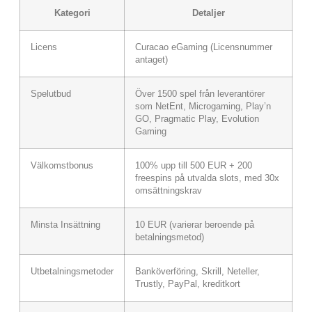
Kategori
Detaljer
Licens
Curacao eGaming (Licensnummer
antaget)
Spelutbud
Över 1500 spel från leverantörer
som NetEnt, Microgaming, Play’n
GO, Pragmatic Play, Evolution
Gaming
Välkomstbonus
100% upp till 500 EUR + 200
freespins på utvalda slots, med 30x
omsättningskrav
Minsta Insättning
10 EUR (varierar beroende på
betalningsmetod)
Utbetalningsmetoder
Banköverföring, Skrill, Neteller,
Trustly, PayPal, kreditkort