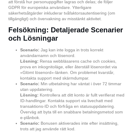
att förstå hur personuppgifter lagras och delas; de följer
GDPR för europeiska användare. Ytterligare
säkerhetsåtgärder inkluderar tvåfaktorsautentisering (om
tillgängligt) och övervakning av misstänkt aktivitet.
Felsökning: Detaljerade Scenarier
och Lösningar
Scenario:
Jag kan inte logga in trots korrekt
användarnamn och lösenord.
Lösning:
Rensa webbläsarens cache och cookies,
prova en inkognitoläge, eller återställ lösenordet via
«Glömt lösenord»-länken. Om problemet kvarstår,
kontakta support med skärmdumpar.
Scenario:
Min utbetalning har väntat i över 72 timmar
utan uppdatering.
Lösning:
Kontrollera att ditt konto är fullt verifierat med
ID-handlingar. Kontakta support via livechatt med
transaktions-ID och förfråga en statusuppdatering.
Överväg att byta till en snabbare betalningsmetod som
e-plånbok.
Scenario:
Bonusen aktiverades inte efter insättning,
trots att jag använde rätt kod.