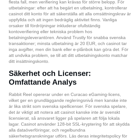
flesta fall, men verifiering kan krävas för större belopp. För
utbetalningar: efter att ha begärt en utbetalning, kontrollerar
casinot ditt konto för att säkerställa att alla omsättningskrav är
uppfyllda och att ingen bedräglig aktivitet finns. Vanliga
orsaker till fördröjningar inkluderar ofullständig
kontoverifiering eller tekniska problem hos
betalningsleverantören. Använd Trustly för snabba svenska
transaktioner; minsta utbetalning är 20 EUR, och casinot tar
inga avgifter, men din bank eller e-plånbok kan göra det. För
att undvika problem, se till att ditt utbetalningskonto matchar
ditt insättningskonto.
Säkerhet och Licenser:
Omfattande Analys
Rabbit Reel opererar under en Curacao eGaming-licens,
vilket ger en grundläggande regleringsnivå men kanske inte
är lika strikt som svenska spellicenser. För svenska spelare,
det är viktigt att notera att casinot kanske inte är svenskt
licensierat, så ansvaret ligger på spelaren att följa lokala
lagar. Casinot använder 128-bit SSL-kryptering för att skydda
alla dataöverföringar, och regelbundna
säkerhetsgranskningar utförs. Läs deras integritetspolicy för