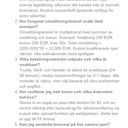
svensk lagstiftning, eftersom det kanske inte är svenskt
licensierat. Använd ansvarsfullt spelande-verktyg för
extra säkerhet.
Hur fungerar omsättningskravet exakt med
exempel?
Omsättningskravet är multiplicerat med summan av
insättning och bonus. Exempel: Insättning 200 EUR,
bonus 200 EUR, krav 30x: Total omsättning =
(200+200)*30 = 12,000 EUR. Endast kvalificerade spel
räknas, ofta exkluderande vissa speltyper.
Vilka betalningsmetoder erbjuds och vilka är
snabbast?
Trustly, Skrill, och Neteller är bland de snabbaste (24-
48 timmar), medan banköverföringar tar 3-7 dagar. Alla
metoder är säkra, men välj baserat på dina preferenser
och avgifter.
Hur verifierar jag mitt konto och vilka dokument
behövs?
Skicka in en kopia av pass eller körkort för ID, och en
recent räkning eller bankutdrag för adressverifiering via
e-post eller upload-funktion på webbplatsen. Detta kan
ta upp till 24 timmar.
Kan jag använda bonusar på live casino-spel?