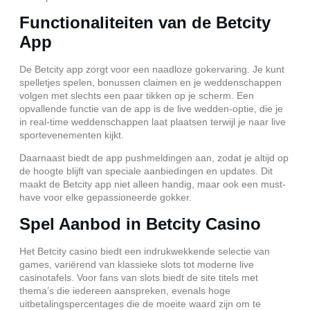
Functionaliteiten van de Betcity
App
De Betcity app zorgt voor een naadloze gokervaring. Je kunt
spelletjes spelen, bonussen claimen en je weddenschappen
volgen met slechts een paar tikken op je scherm. Een
opvallende functie van de app is de live wedden-optie, die je
in real-time weddenschappen laat plaatsen terwijl je naar live
sportevenementen kijkt.
Daarnaast biedt de app pushmeldingen aan, zodat je altijd op
de hoogte blijft van speciale aanbiedingen en updates. Dit
maakt de Betcity app niet alleen handig, maar ook een must-
have voor elke gepassioneerde gokker.
Spel Aanbod in Betcity Casino
Het Betcity casino biedt een indrukwekkende selectie van
games, variërend van klassieke slots tot moderne live
casinotafels. Voor fans van slots biedt de site titels met
thema’s die iedereen aanspreken, evenals hoge
uitbetalingspercentages die de moeite waard zijn om te