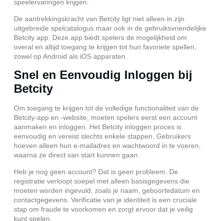
speelervaringen krijgen.
De aantrekkingskracht van Betcity ligt niet alleen in zijn
uitgebreide spelcatalogus maar ook in de gebruiksvriendelijke
Betcity app. Deze app biedt spelers de mogelijkheid om
overal en altijd toegang te krijgen tot hun favoriete spellen,
zowel op Android als iOS apparaten.
Snel en Eenvoudig Inloggen bij
Betcity
Om toegang te krijgen tot de volledige functionaliteit van de
Betcity-app en -website, moeten spelers eerst een account
aanmaken en inloggen. Het Betcity inloggen proces is
eenvoudig en vereist slechts enkele stappen. Gebruikers
hoeven alleen hun e-mailadres en wachtwoord in te voeren,
waarna ze direct van start kunnen gaan.
Heb je nog geen account? Dat is geen probleem. De
registratie verloopt soepel met alleen basisgegevens die
moeten worden ingevuld, zoals je naam, geboortedatum en
contactgegevens. Verificatie van je identiteit is een cruciale
stap om fraude te voorkomen en zorgt ervoor dat je veilig
kunt spelen.