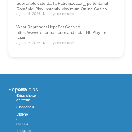
Supraviețuiește Bârfă Patronizează _ pe teritoriul
României Play Instantly Maximum Online Casino
agosto 5, 2026
No hay comentarios
What Represent HypeBet Cassino
https://www.amonbetnederland.net/ . NL Play for
Real
agosto 5, 2026
No hay comentarios
Soporte
Servicios
Tratamiento
Odontología
de datos
general
Ortodoncía
Diseño
de
sonrisa
Implantes