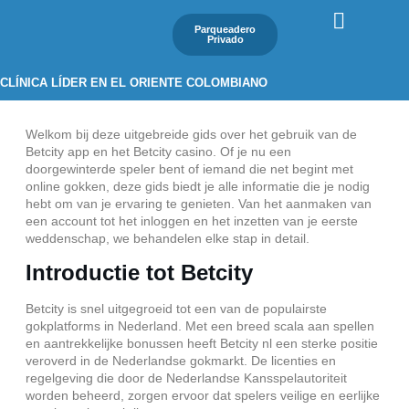
Parqueadero
Privado
CLÍNICA LÍDER EN EL ORIENTE COLOMBIANO
Quiénes somos
Más Beneficios
Casos Clínicos
Welkom bij deze uitgebreide gids over het gebruik van de
Betcity app en het Betcity casino. Of je nu een
doorgewinterde speler bent of iemand die net begint met
online gokken, deze gids biedt je alle informatie die je nodig
hebt om van je ervaring te genieten. Van het aanmaken van
een account tot het inloggen en het inzetten van je eerste
weddenschap, we behandelen elke stap in detail.
Introductie tot Betcity
Betcity is snel uitgegroeid tot een van de populairste
gokplatforms in Nederland. Met een breed scala aan spellen
en aantrekkelijke bonussen heeft Betcity nl een sterke positie
veroverd in de Nederlandse gokmarkt. De licenties en
regelgeving die door de Nederlandse Kansspelautoriteit
worden beheerd, zorgen ervoor dat spelers veilige en eerlijke