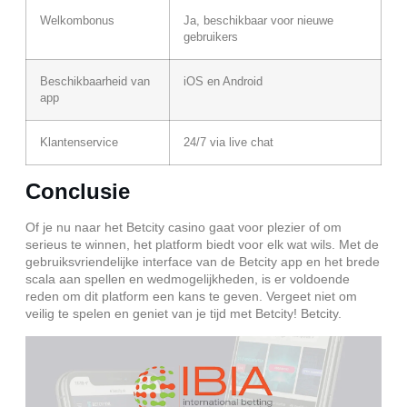
Welkombonus
Ja, beschikbaar voor nieuwe
gebruikers
Beschikbaarheid van
iOS en Android
app
Klantenservice
24/7 via live chat
Conclusie
Of je nu naar het Betcity casino gaat voor plezier of om
serieus te winnen, het platform biedt voor elk wat wils. Met de
gebruiksvriendelijke interface van de Betcity app en het brede
scala aan spellen en wedmogelijkheden, is er voldoende
reden om dit platform een kans te geven. Vergeet niet om
veilig te spelen en geniet van je tijd met Betcity!
Betcity
.