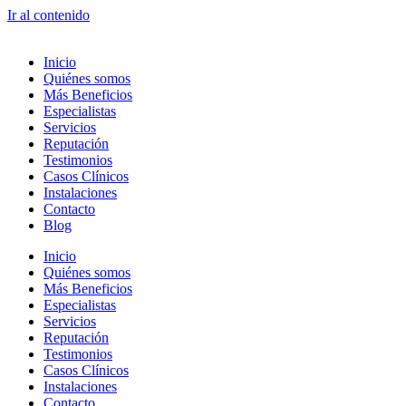
Ir al contenido
Inicio
Quiénes somos
Más Beneficios
Especialistas
Servicios
Reputación
Testimonios
Casos Clínicos
Instalaciones
Contacto
Blog
Inicio
Quiénes somos
Más Beneficios
Especialistas
Servicios
Reputación
Testimonios
Casos Clínicos
Instalaciones
Contacto