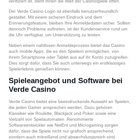
verifiziert ist, steht Ihnen die Welt der Casinospiele offen.
Der Verde Casino Login ist ebenfalls benutzerfreundlich
gestaltet. Mit einem sicheren Eindruck und dem
Erinnerungsfeature, bleiben Ihre Anmeldedaten sicher. Sollten
dennoch Probleme auftreten, ist der Kundenservice rund um
die Uhr verfügbar, um Unterstützung zu leisten.
Neben einem nahtlosen Anmeldeprozess bietet das Casino
auch mobile Apps, die es den Spielern ermöglichen, von
ihrem Smartphone oder Tablet aus auf ihr Konto zuzugreifen.
Dies sorgt dafür, dass Sie auch unterwegs ein erstklassiges
Spielerlebnis genießen können.
Spieleangebot und Software bei
Verde Casino
Verde Casino bietet eine beeindruckende Auswahl an Spielen,
die jeden Gamer ansprechen werden. Dazu gehören
Klassiker wie Roulette, Blackjack und Poker sowie eine
Vielzahl von Spielautomaten. Renommierte
Softwareentwickler wie NetEnt und Microgaming sorgen
dafür, dass die Spiele nicht nur grafisch ansprechend,
sondern auch mitreißend und abwechslungsreich sind.