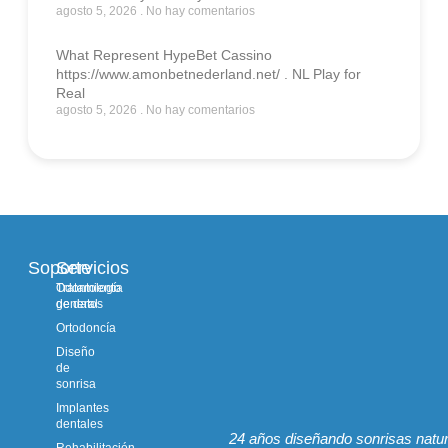
agosto 5, 2026
No hay comentarios
What Represent HypeBet Cassino
https://www.amonbetnederland.net/ . NL Play for
Real
agosto 5, 2026
No hay comentarios
Soporte
Servicios
Tratamiento
Odontología
de datos
general
Ortodoncía
Diseño
de
sonrisa
Implantes
dentales
24 años diseñando sonrisas natu