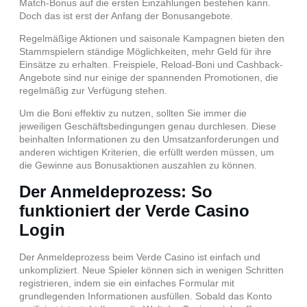
Match-Bonus auf die ersten Einzahlungen bestehen kann.
Doch das ist erst der Anfang der Bonusangebote.
Regelmäßige Aktionen und saisonale Kampagnen bieten den
Stammspielern ständige Möglichkeiten, mehr Geld für ihre
Einsätze zu erhalten. Freispiele, Reload-Boni und Cashback-
Angebote sind nur einige der spannenden Promotionen, die
regelmäßig zur Verfügung stehen.
Um die Boni effektiv zu nutzen, sollten Sie immer die
jeweiligen Geschäftsbedingungen genau durchlesen. Diese
beinhalten Informationen zu den Umsatzanforderungen und
anderen wichtigen Kriterien, die erfüllt werden müssen, um
die Gewinne aus Bonusaktionen auszahlen zu können.
Der Anmeldeprozess: So
funktioniert der Verde Casino
Login
Der Anmeldeprozess beim Verde Casino ist einfach und
unkompliziert. Neue Spieler können sich in wenigen Schritten
registrieren, indem sie ein einfaches Formular mit
grundlegenden Informationen ausfüllen. Sobald das Konto