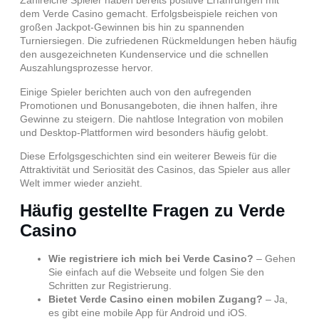
Zahlreiche Spieler haben bereits positive Erfahrungen mit
dem Verde Casino gemacht. Erfolgsbeispiele reichen von
großen Jackpot-Gewinnen bis hin zu spannenden
Turniersiegen. Die zufriedenen Rückmeldungen heben häufig
den ausgezeichneten Kundenservice und die schnellen
Auszahlungsprozesse hervor.
Einige Spieler berichten auch von den aufregenden
Promotionen und Bonusangeboten, die ihnen halfen, ihre
Gewinne zu steigern. Die nahtlose Integration von mobilen
und Desktop-Plattformen wird besonders häufig gelobt.
Diese Erfolgsgeschichten sind ein weiterer Beweis für die
Attraktivität und Seriosität des Casinos, das Spieler aus aller
Welt immer wieder anzieht.
Häufig gestellte Fragen zu Verde
Casino
Wie registriere ich mich bei Verde Casino?
– Gehen
Sie einfach auf die Webseite und folgen Sie den
Schritten zur Registrierung.
Bietet Verde Casino einen mobilen Zugang?
– Ja,
es gibt eine mobile App für Android und iOS.