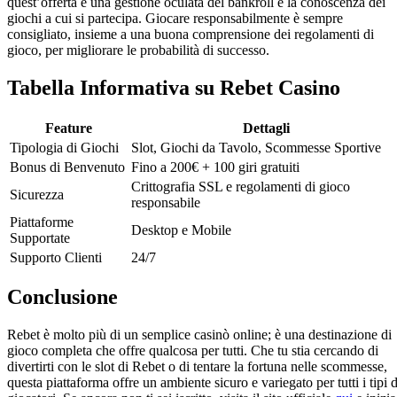
quest’offerta è una gestione oculata del bankroll e la conoscenza dei
giochi a cui si partecipa. Giocare responsabilmente è sempre
consigliato, insieme a una buona comprensione dei regolamenti di
gioco, per migliorare le probabilità di successo.
Tabella Informativa su Rebet Casino
Feature
Dettagli
Tipologia di Giochi
Slot, Giochi da Tavolo, Scommesse Sportive
Bonus di Benvenuto
Fino a 200€ + 100 giri gratuiti
Crittografia SSL e regolamenti di gioco
Sicurezza
responsabile
Piattaforme
Desktop e Mobile
Supportate
Supporto Clienti
24/7
Conclusione
Rebet è molto più di un semplice casinò online; è una destinazione di
gioco completa che offre qualcosa per tutti. Che tu stia cercando di
divertirti con le slot di Rebet o di tentare la fortuna nelle scommesse,
questa piattaforma offre un ambiente sicuro e variegato per tutti i tipi d