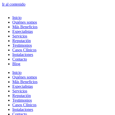
Ir al contenido
Inicio
Quiénes somos
Más Beneficios
Especialistas
Servicios
Reputación
Testimonios
Casos Clínicos
Instalaciones
Contacto
Blog
Inicio
Quiénes somos
Más Beneficios
Especialistas
Servicios
Reputación
Testimonios
Casos Clínicos
Instalaciones
Contacto