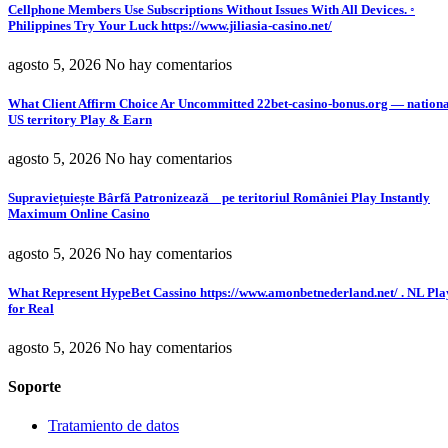
Cellphone Members Use Subscriptions Without Issues With All Devices. ◦
Philippines Try Your Luck https://www.jiliasia-casino.net/
agosto 5, 2026
No hay comentarios
What Client Affirm Choice Ar Uncommitted 22bet-casino-bonus.org — nationa
US territory Play & Earn
agosto 5, 2026
No hay comentarios
Supraviețuiește Bârfă Patronizează _ pe teritoriul României Play Instantly
Maximum Online Casino
agosto 5, 2026
No hay comentarios
What Represent HypeBet Cassino https://www.amonbetnederland.net/ . NL Pla
for Real
agosto 5, 2026
No hay comentarios
Soporte
Tratamiento de datos