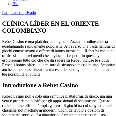
Blog
Parqueadero privado
CLÍNICA LÍDER EN EL ORIENTE
COLOMBIANO
Rebet Casino è una piattaforma di gioco d’azzardo online che sta
guadagnando rapidamente popolarità. Attraverso una vasta gamma di
giochi entusiasmanti e offerte di bonus irresistibili, Rebet ha molto da
offrire sia ai nuovi utenti che ai giocatori esperti. In questa guida
esploreremo tutto ciò che c’è da sapere su Rebet, incluse le slot di
Rebet, i bonus offerti, e le misure di sicurezza messe in atto. Scoprirai
anche come massimizzare la tua esperienza di gioco e incrementare le
tue possibilità di vincita.
Introduzione a Rebet Casino
Rebet Casino non è solo una semplice piattaforma di gioco, ma una
vera e propria comunità per gli appassionati di scommesse. Questo
casino online offre un’ampia gamma di giochi tra cui scegliere, dalle
classiche slot machine ai moderni giochi da tavolo e opzioni di
scommesse sportive. La piattaforma è progettata per essere user-