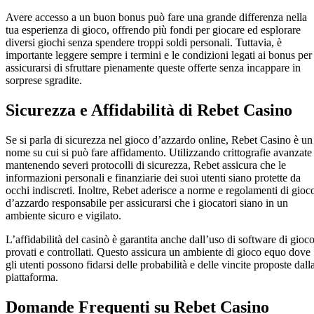
Avere accesso a un buon bonus può fare una grande differenza nella
tua esperienza di gioco, offrendo più fondi per giocare ed esplorare
diversi giochi senza spendere troppi soldi personali. Tuttavia, è
importante leggere sempre i termini e le condizioni legati ai bonus per
assicurarsi di sfruttare pienamente queste offerte senza incappare in
sorprese sgradite.
Sicurezza e Affidabilità di Rebet Casino
Se si parla di sicurezza nel gioco d’azzardo online, Rebet Casino è un
nome su cui si può fare affidamento. Utilizzando crittografie avanzate
mantenendo severi protocolli di sicurezza, Rebet assicura che le
informazioni personali e finanziarie dei suoi utenti siano protette da
occhi indiscreti. Inoltre, Rebet aderisce a norme e regolamenti di gioc
d’azzardo responsabile per assicurarsi che i giocatori siano in un
ambiente sicuro e vigilato.
L’affidabilità del casinò è garantita anche dall’uso di software di gioc
provati e controllati. Questo assicura un ambiente di gioco equo dove
gli utenti possono fidarsi delle probabilità e delle vincite proposte dall
piattaforma.
Domande Frequenti su Rebet Casino